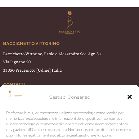
BACCICHETTO VITTORINO
Baccichetto Vittorino, Paolo e Alessandro Soc. Agr. S.s.
Via Lignano 50
33050 Precenicco [Udine] Italia
CONTATTI
T +39 0431 58209
Gestisci Consenso
WhatsApp
+39 342 144 0727
info@baccichettovittorino.it
Per fornire le migliori esperienze, utilizziamo tecnologie come i cookie per
memorizzare e/o accedere alle informazioni del dispositivo. Il consenso a
queste tecnologie ci permetterà di elaborare dati come il comportamento di
SOCIAL
navigazione o ID unici su questo sito. Non acconsentire o ritirare il consenso
può influire negativamente su alcune caratteristiche e funzioni.