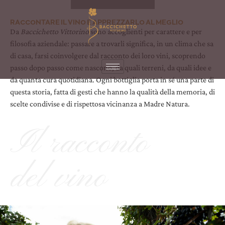
RACCONTARE IL VINO E APPREZZARLO AL MEGLIO
Da
Baccichetto Vittorino
sono accoglienti per carattere e per
filosofia aziendale: passare a trovarli significa, in un clima che sa
di casa, farsi coinvolgere dal racconto dei loro vini, scoprendo
passo dopo passo come nascono, da quali terreni, da quali idee e
da quanta cura quotidiana. Ogni bottiglia porta in sé una parte di
questa storia, fatta di gesti che hanno la qualità della memoria, di
scelte condivise e di rispettosa vicinanza a Madre Natura.
Il racconto
del vino