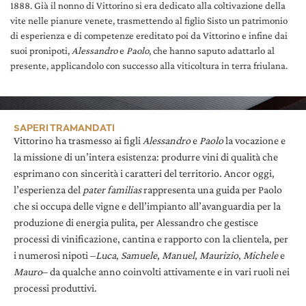
1888. Già il nonno di Vittorino si era dedicato alla coltivazione della
vite nelle pianure venete, trasmettendo al figlio Sisto un patrimonio
di esperienza e di competenze ereditato poi da Vittorino e infine dai
suoi pronipoti,
Alessandro
e
Paolo
, che hanno saputo adattarlo al
presente, applicandolo con successo alla viticoltura in terra friulana.
SAPERI TRAMANDATI
Vittorino ha trasmesso ai figli
Alessandro
e
Paolo
la vocazione e
la missione di un’intera esistenza: produrre vini di qualità che
esprimano con sincerità i caratteri del territorio. Ancor oggi,
l’esperienza del
pater familias
rappresenta una guida per Paolo
che si occupa delle vigne e dell’impianto all’avanguardia per la
produzione di energia pulita, per Alessandro che gestisce
processi di vinificazione, cantina e rapporto con la clientela, per
i numerosi nipoti –
Luca
,
Samuele
,
Manuel
,
Maurizio
,
Michele
e
Mauro
– da qualche anno coinvolti attivamente e in vari ruoli nei
processi produttivi.