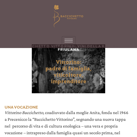
BACCICHETTO VITTORINO: VINI DELLA RIVIERA
FRIULANA
Vittorino:
padre di famiglia,
viticoltore,
imprenditore
UNA VOCAZIONE
Vittorino Baccichetto
, coadiuvato dalla moglie Anita, fonda nel 1966
a Precenicco la “Baccichetto Vittorino”, segnando una nuova tappa
nel
percorso di vita e di cultura enologica – una vera e propria
vocazione – intrapreso dalla famiglia quasi un secolo prima, nel