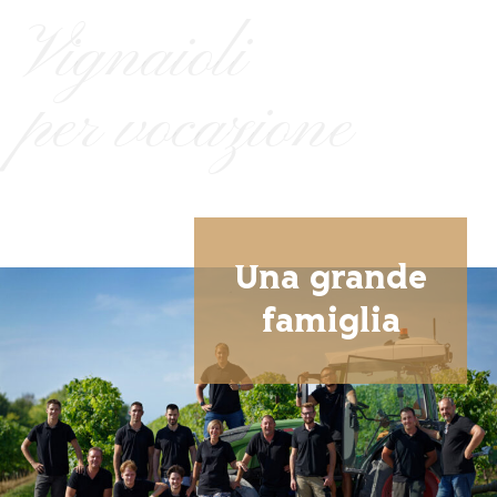
Vignaioli
per vocazione
Una grande
famiglia