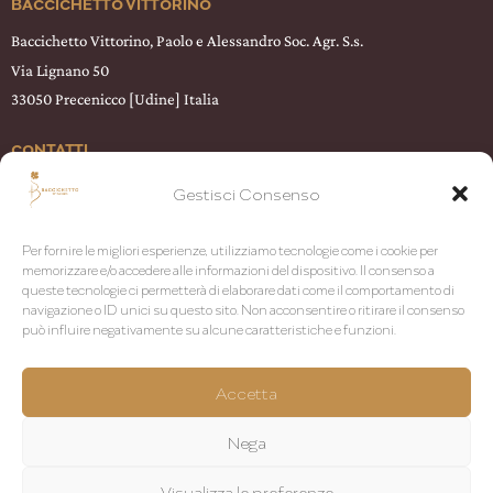
BACCICHETTO VITTORINO
Baccichetto Vittorino, Paolo e Alessandro Soc. Agr. S.s.
Via Lignano 50
33050 Precenicco [Udine] Italia
CONTATTI
T +39 0431 58209
Gestisci Consenso
WhatsApp
+39 342 144 0727
info@baccichettovittorino.it
Per fornire le migliori esperienze, utilizziamo tecnologie come i cookie per
memorizzare e/o accedere alle informazioni del dispositivo. Il consenso a
queste tecnologie ci permetterà di elaborare dati come il comportamento di
SOCIAL
navigazione o ID unici su questo sito. Non acconsentire o ritirare il consenso
può influire negativamente su alcune caratteristiche e funzioni.
@baccichettovittorino
Accetta
CREDITS
Nega
Atelier Design Udine
web dev
Iliana Estrada
Visualizza le preferenze