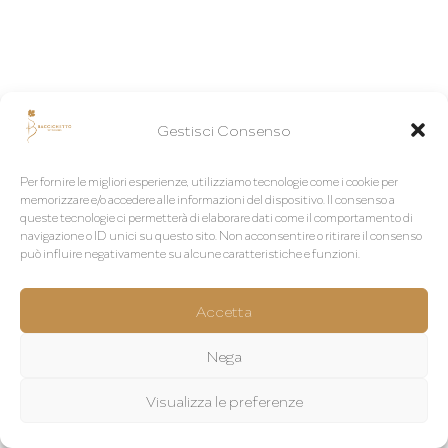
Gestisci Consenso
Per fornire le migliori esperienze, utilizziamo tecnologie come i cookie per
memorizzare e/o accedere alle informazioni del dispositivo. Il consenso a
queste tecnologie ci permetterà di elaborare dati come il comportamento di
navigazione o ID unici su questo sito. Non acconsentire o ritirare il consenso
può influire negativamente su alcune caratteristiche e funzioni.
Accetta
Nega
Visualizza le preferenze